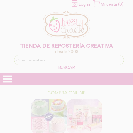
Log in
Mi cesta (0)
INFORMACION SOBRE LA
PROTECCIÓN DE TUS
DATOS
Responsable:
Finalidad:
TIENDA DE REPOSTERÍA CREATIVA
desde 2008
Legitimación:
BUSCAR
Destinatarios:
COMPRA ONLINE
Derechos: