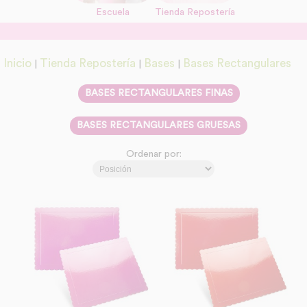
Escuela
Tienda Repostería
link
Información adicional
link
Inicio
Tienda Repostería
Bases
Bases Rectangulares
|
|
|
BASES RECTANGULARES FINAS
BASES RECTANGULARES GRUESAS
Ordenar por: