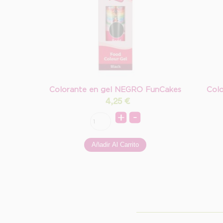
Colorante en gel NEGRO FunCakes
Col
4,25
€