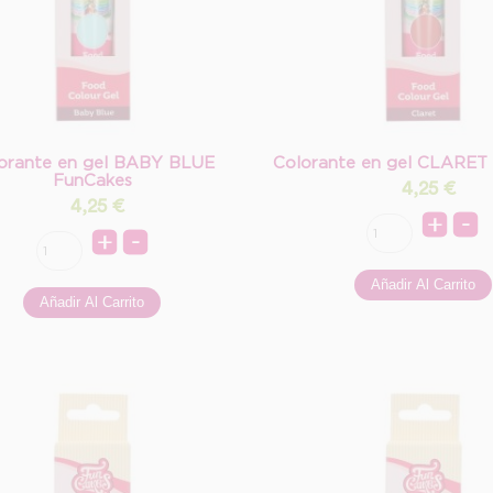
orante en gel BABY BLUE
Colorante en gel CLARET
FunCakes
4,25
€
4,25
€