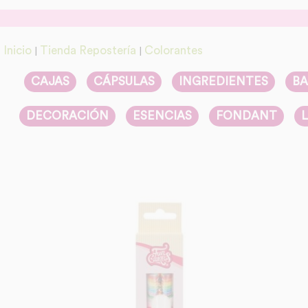
Inicio
Tienda Repostería
Colorantes
|
|
CAJAS
CÁPSULAS
INGREDIENTES
BA
DECORACIÓN
ESENCIAS
FONDANT
L