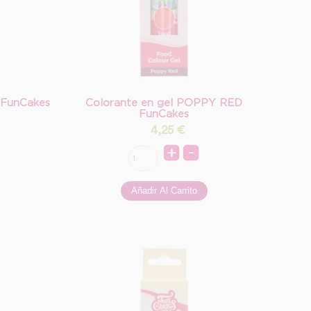
 FunCakes
Colorante en gel POPPY RED
FunCakes
4,25
€