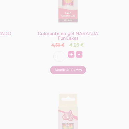
ORADO
Colorante en gel NARANJA
FunCakes
4,25
€
4,50 €