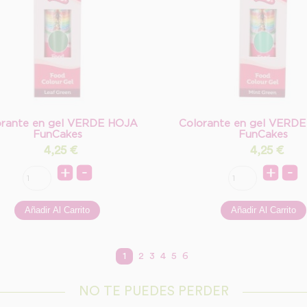
orante en gel VERDE HOJA
Colorante en gel VERD
FunCakes
FunCakes
4,25
€
4,25
€
1
2
3
4
5
6
NO TE PUEDES PERDER