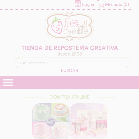
Log in
Mi cesta (0)
INFORMACION SOBRE LA
PROTECCIÓN DE TUS
DATOS
Responsable:
Finalidad:
TIENDA DE REPOSTERÍA CREATIVA
desde 2008
Legitimación:
BUSCAR
Destinatarios:
COMPRA ONLINE
Derechos: