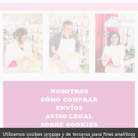
NOSOTROS
CÓMO COMPRAR
ENVÍOS
AVISO LEGAL
SOBRE COOKIES
POLÍTICA DE PRIVACIDAD
Utilizamos cookies propias y de terceros para fines analíticos