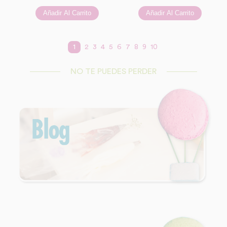
1
2
3
4
5
6
7
8
9
10
NO TE PUEDES PERDER