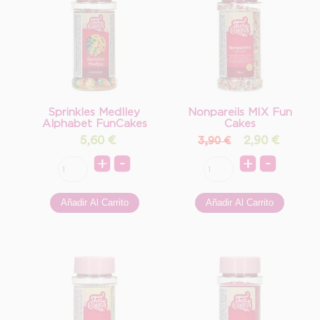
Sprinkles Medlley
Nonpareils MIX Fun
Alphabet FunCakes
Cakes
5,60
€
2,90
€
3,90 €