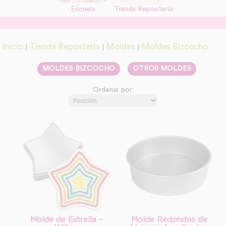
Escuela
Tienda Repostería
link
Información adicional
link
Inicio
Tienda Repostería
Moldes
Moldes Bizcocho
|
|
|
MOLDES BIZCOCHO
OTROS MOLDES
Ordenar por:
Molde de Estrella –
Molde Redondos de