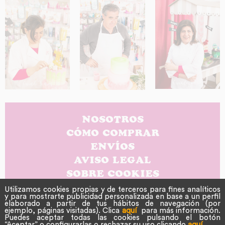
NOSOTROS
CÓMO COMPRAR
ENVÍOS
AVISO LEGAL
SOBRE COOKIES
POLÍTICA DE PRIVACIDAD
Utilizamos cookies propias y de terceros para fines analíticos
y para mostrarte publicidad personalizada en base a un perfil
CONTACTO
elaborado a partir de tus hábitos de navegación (por
ejemplo, páginas visitadas). Clica
aquí
para más información.
Puedes aceptar todas las cookies pulsando el botón
“Aceptar” o configurarlas o rechazar su uso clicando
aquí
.