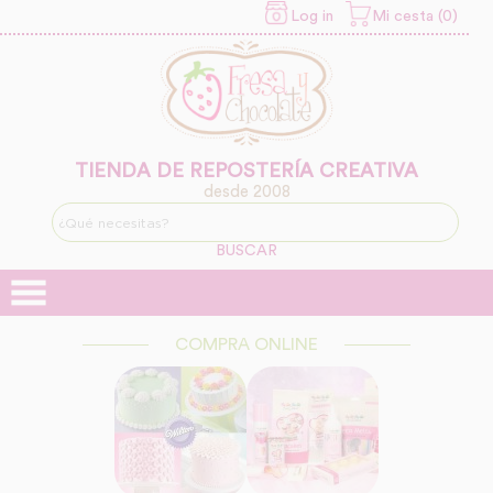
Log in
Mi cesta (0)
INFORMACION SOBRE LA
PROTECCIÓN DE TUS
DATOS
Responsable:
Finalidad:
TIENDA DE REPOSTERÍA CREATIVA
desde 2008
Legitimación:
BUSCAR
Destinatarios:
COMPRA ONLINE
Derechos: