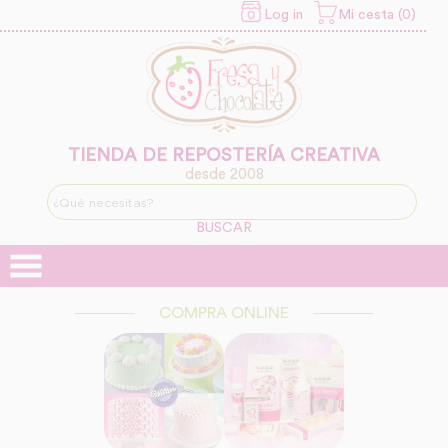
Log in
Mi cesta (0)
INFORMACION SOBRE LA
PROTECCIÓN DE TUS
DATOS
Responsable:
Finalidad:
TIENDA DE REPOSTERÍA CREATIVA
desde 2008
Legitimación:
BUSCAR
Destinatarios:
COMPRA ONLINE
Derechos: