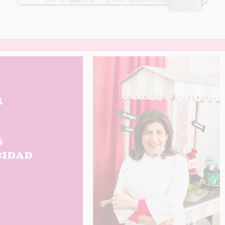
R
S
CIDAD