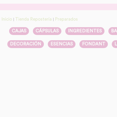
Inicio
Tienda Repostería
Preparados
|
|
CAJAS
CÁPSULAS
INGREDIENTES
BA
DECORACIÓN
ESENCIAS
FONDANT
L