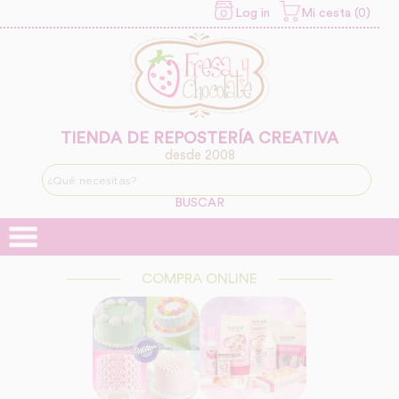
Log in
Mi cesta (0)
INFORMACION SOBRE LA
PROTECCIÓN DE TUS
DATOS
Responsable:
Finalidad:
TIENDA DE REPOSTERÍA CREATIVA
desde 2008
Legitimación:
BUSCAR
Destinatarios:
COMPRA ONLINE
Derechos: