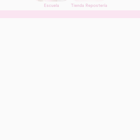
Escuela
Tienda Repostería
link
Información adicional
link