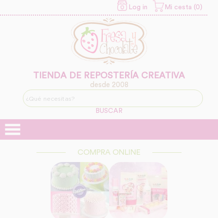
Log in
Mi cesta (0)
INFORMACION SOBRE LA
PROTECCIÓN DE TUS
DATOS
Responsable:
Finalidad:
TIENDA DE REPOSTERÍA CREATIVA
desde 2008
Legitimación:
BUSCAR
Destinatarios:
COMPRA ONLINE
Derechos: