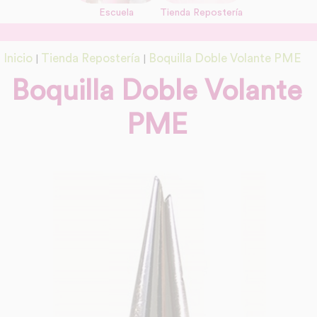
Escuela
Tienda Repostería
link
Información adicional
Inicio
Tienda Repostería
Boquilla Doble Volante PME
|
|
link
Boquilla Doble Volante
PME