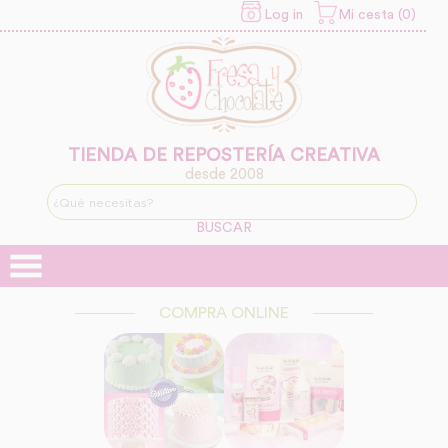
Log in
Mi cesta (0)
INFORMACION SOBRE LA
PROTECCIÓN DE TUS
DATOS
Responsable:
Finalidad:
TIENDA DE REPOSTERÍA CREATIVA
desde 2008
Legitimación:
BUSCAR
Destinatarios:
COMPRA ONLINE
Derechos: