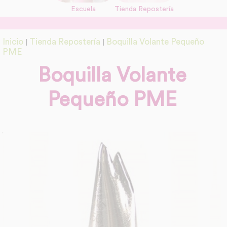
Escuela
Tienda Repostería
link
Información adicional
Inicio
Tienda Repostería
Boquilla Volante Pequeño
|
|
link
PME
Boquilla Volante
Pequeño PME