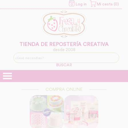
Log in
Mi cesta (0)
INFORMACION SOBRE LA
PROTECCIÓN DE TUS
DATOS
Responsable:
Finalidad:
TIENDA DE REPOSTERÍA CREATIVA
desde 2008
Legitimación:
BUSCAR
Destinatarios:
COMPRA ONLINE
Derechos: