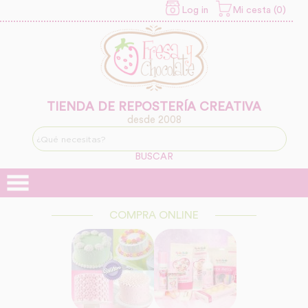
Log in
Mi cesta (0)
INFORMACION SOBRE LA
PROTECCIÓN DE TUS
DATOS
Responsable:
Finalidad:
TIENDA DE REPOSTERÍA CREATIVA
desde 2008
Legitimación:
BUSCAR
Destinatarios:
COMPRA ONLINE
Derechos: