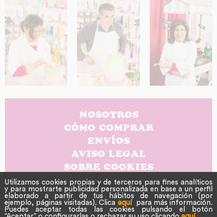
NOSOTROS
CÓMO COMPRAR
ENVÍOS
AVISO LEGAL
SOBRE COOKIES
POLÍTICA DE PRIVACIDAD
Utilizamos cookies propias y de terceros para fines analíticos
y para mostrarte publicidad personalizada en base a un perfil
CONTACTO
elaborado a partir de tus hábitos de navegación (por
ejemplo, páginas visitadas). Clica
aquí
para más información.
Puedes aceptar todas las cookies pulsando el botón
“Aceptar” o configurarlas o rechazar su uso clicando
aquí
.