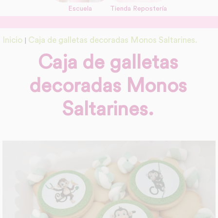
Escuela
Tienda Repostería
link
Información adicional
Inicio
Caja de galletas decoradas Monos Saltarines.
|
link
Caja de galletas
decoradas Monos
Saltarines.