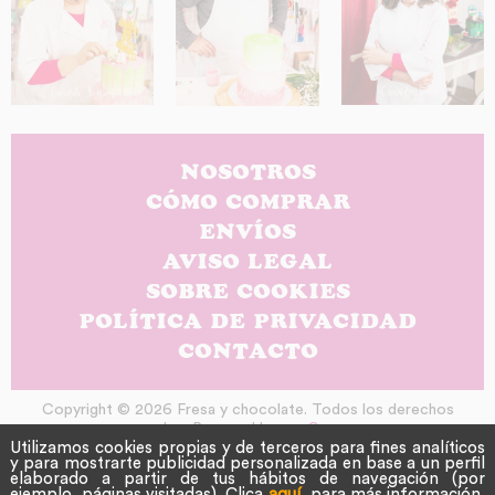
NOSOTROS
CÓMO COMPRAR
ENVÍOS
AVISO LEGAL
SOBRE COOKIES
POLÍTICA DE PRIVACIDAD
CONTACTO
Copyright © 2026 Fresa y chocolate. Todos los derechos
reservados. Powered by
nopCommerce
Utilizamos cookies propias y de terceros para fines analíticos
y para mostrarte publicidad personalizada en base a un perfil
elaborado a partir de tus hábitos de navegación (por
ejemplo, páginas visitadas). Clica
aquí
para más información.