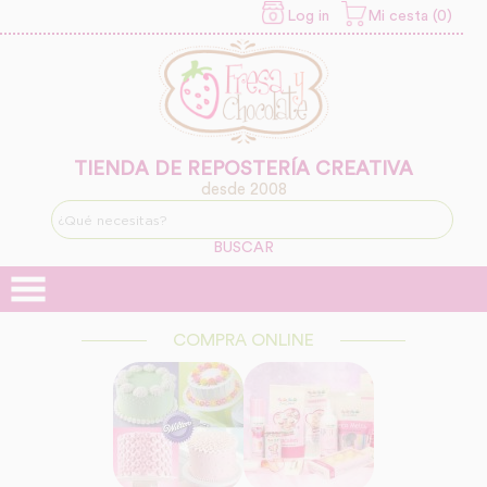
Log in
Mi cesta (0)
INFORMACION SOBRE LA
PROTECCIÓN DE TUS
DATOS
Responsable:
Finalidad:
TIENDA DE REPOSTERÍA CREATIVA
desde 2008
Legitimación:
BUSCAR
Destinatarios:
COMPRA ONLINE
Derechos: