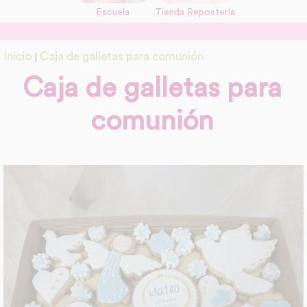
Escuela
Tienda Repostería
link
Información adicional
Inicio
Caja de galletas para comunión
|
link
Caja de galletas para
comunión