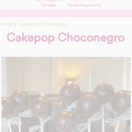
Escuela
Tienda Repostería
link
Información adicional
Inicio
Cakepop Choconegro
|
link
Cakepop Choconegro