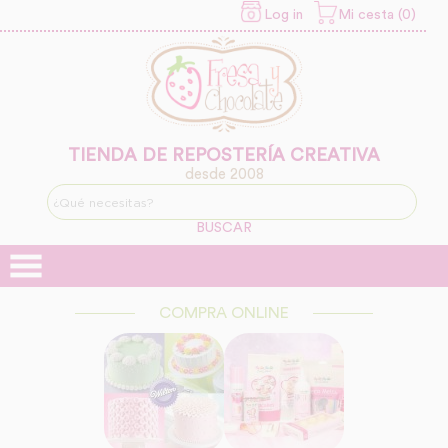
Log in
Mi cesta (0)
INFORMACION SOBRE LA
PROTECCIÓN DE TUS
DATOS
Responsable:
Finalidad:
TIENDA DE REPOSTERÍA CREATIVA
desde 2008
Legitimación:
BUSCAR
Destinatarios:
COMPRA ONLINE
Derechos: