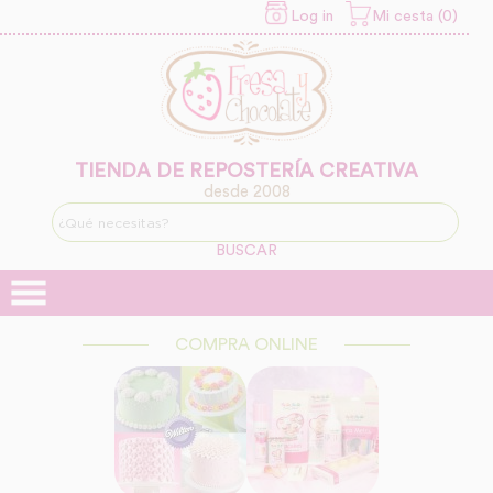
Log in
Mi cesta (0)
INFORMACION SOBRE LA
PROTECCIÓN DE TUS
DATOS
Responsable:
Finalidad:
TIENDA DE REPOSTERÍA CREATIVA
desde 2008
Legitimación:
BUSCAR
Destinatarios:
COMPRA ONLINE
Derechos: