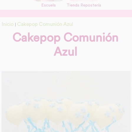
Escuela
Tienda Repostería
link
Información adicional
Inicio
Cakepop Comunión Azul
|
link
Cakepop Comunión
Azul