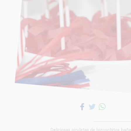
Deliciosas piruletas de bizcochitos bañ