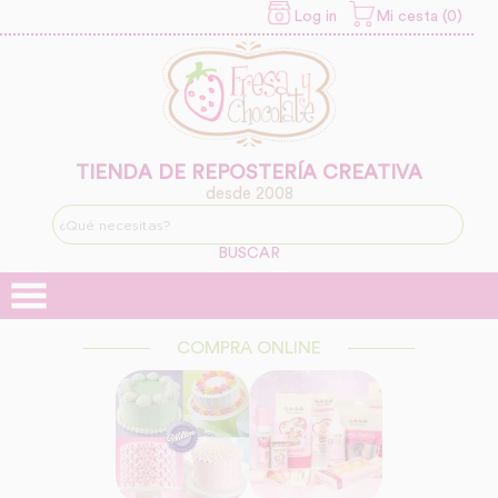
Log in
Mi cesta (0)
INFORMACION SOBRE LA
PROTECCIÓN DE TUS
DATOS
Responsable:
Finalidad:
TIENDA DE REPOSTERÍA CREATIVA
desde 2008
Legitimación:
BUSCAR
Destinatarios:
COMPRA ONLINE
Derechos: