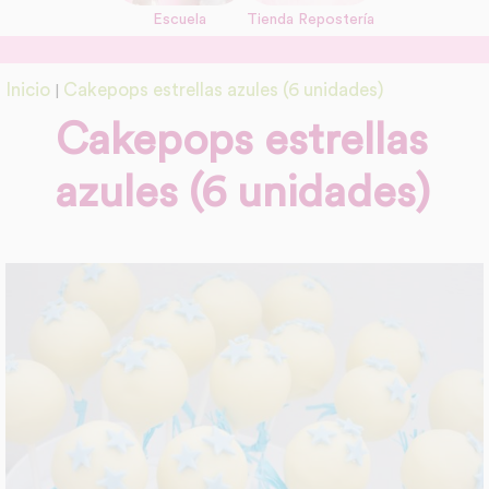
Escuela
Tienda Repostería
link
Información adicional
Inicio
Cakepops estrellas azules (6 unidades)
|
link
Cakepops estrellas
azules (6 unidades)