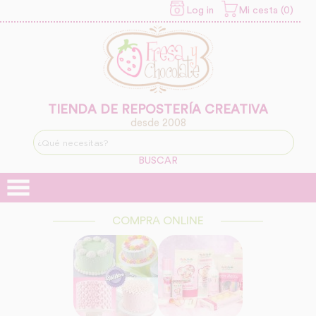
Log in
Mi cesta (0)
INFORMACION SOBRE LA
PROTECCIÓN DE TUS
DATOS
Responsable:
Finalidad:
TIENDA DE REPOSTERÍA CREATIVA
desde 2008
Legitimación:
BUSCAR
Destinatarios:
COMPRA ONLINE
Derechos: