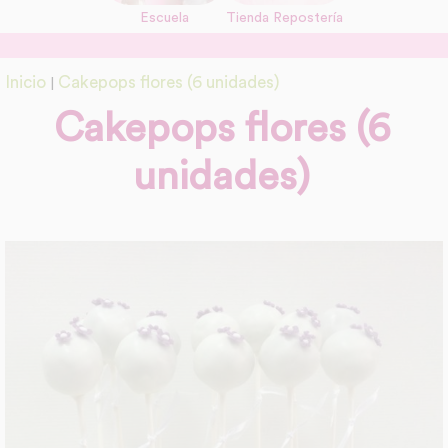
Escuela
Tienda Repostería
link
Información adicional
Inicio
Cakepops flores (6 unidades)
|
link
Cakepops flores (6
unidades)