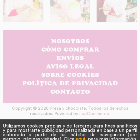
NOSOTROS
CÓMO COMPRAR
ENVÍOS
AVISO LEGAL
SOBRE COOKIES
POLÍTICA DE PRIVACIDAD
CONTACTO
Copyright © 2026 Fresa y chocolate. Todos los derechos
reservados. Powered by
nopCommerce
Utilizamos cookies propias y de terceros para fines analíticos
y para mostrarte publicidad personalizada en base a un perfil
elaborado a partir de tus hábitos de navegación (por
ejemplo, páginas visitadas). Clica
aquí
para más información.