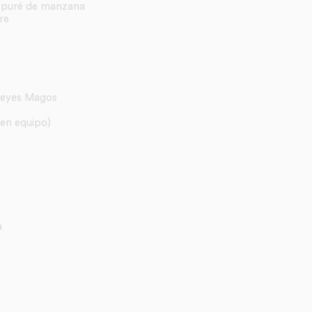
 puré de manzana
re
 Reyes Magos
 en equipo)
a