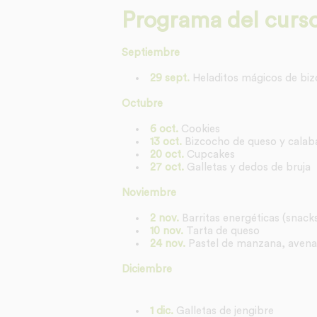
Programa del curs
Septiembre
29 sept.
Heladitos mágicos de bi
Octubre
6 oct.
Cookies
13 oct.
Bizcocho de queso y calab
20 oct.
Cupcakes
27 oct.
Galletas y dedos de bruja
Noviembre
2 nov.
Barritas energéticas (snack
10 nov.
Tarta de queso
24 nov.
Pastel de manzana, avena
Diciembre
1 dic.
Galletas de jengibre