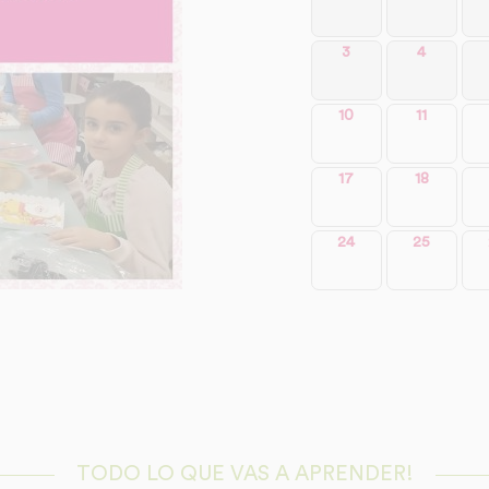
3
4
10
11
17
18
24
25
TODO LO QUE VAS A APRENDER!