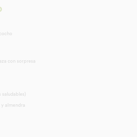
o
zcocho
aza con sorpresa
s saludables)
 y almendra