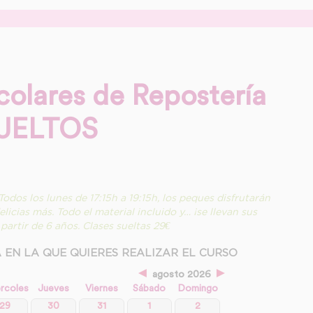
colares de Repostería
 SUELTOS
Todos los lunes de 17:15h a 19:15h, los peques disfrutarán
icias más. Todo el material incluido y… ¡se llevan sus
partir de 6 años. Clases sueltas 29€
 EN LA QUE QUIERES REALIZAR EL CURSO
◄
►
agosto 2026
rcoles
Jueves
Viernes
Sábado
Domingo
29
30
31
1
2