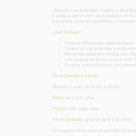
¿Buscas una actividad original y divert
y niñas a partir de 6 años podrán disfr
cupcakes, postres temáticos y manuali
¿Qué incluye?
Talleres diferentes cada semana
Todos los ingredientes y materiale
Merienda saludable hecha por el
Los peques se llevan a casa todo 
Grupos reducidos para una atenci
De septiembre a junio
Horario:
Lunes de 17:15h a 19:15h
Edad:
de 6 a 12 años
Precio:
29€ cada clase
Aforo limitado
: grupos de 6 a 12 niños
Un espacio ideal para desarrollar la crea