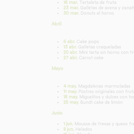
16 mar.
Tartaleta de fruta
23 mar.
Galletas de avena y zanah
30 mar.
Donuts al horno
Abril
6 abr.
Cake pops
13 abr.
Galletas craqueladas
20 abr.
Mini tarta sin horno con fr
27 abr.
Carrot cake
Mayo
4 may.
Magdalenas marmoladas
11 may.
Postres originales con frut
18 may.
Miguelitos y dulces con ho
25 may.
Bundt cake de limón
Junio
1 jun.
Mousse de fresas y queso fr
8 jun.
Helados