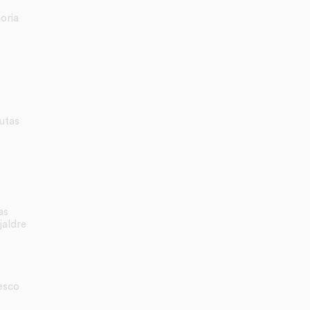
oria
utas
as
jaldre
esco