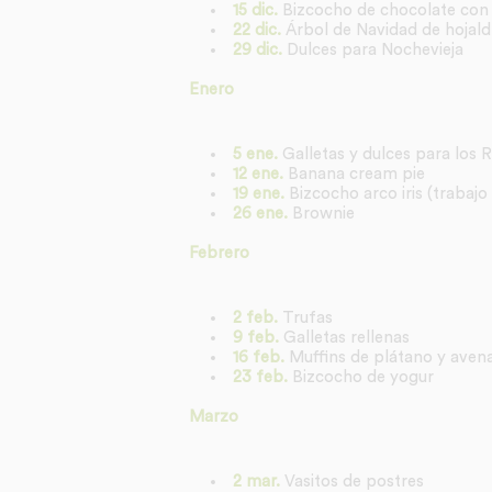
15 dic.
Bizcocho de chocolate con
22 dic.
Árbol de Navidad de hojald
29 dic.
Dulces para Nochevieja
Enero
5 ene.
Galletas y dulces para los
12 ene.
Banana cream pie
19 ene.
Bizcocho arco iris (trabajo
26 ene.
Brownie
Febrero
2 feb.
Trufas
9 feb.
Galletas rellenas
16 feb.
Muffins de plátano y aven
23 feb.
Bizcocho de yogur
Marzo
2 mar.
Vasitos de postres