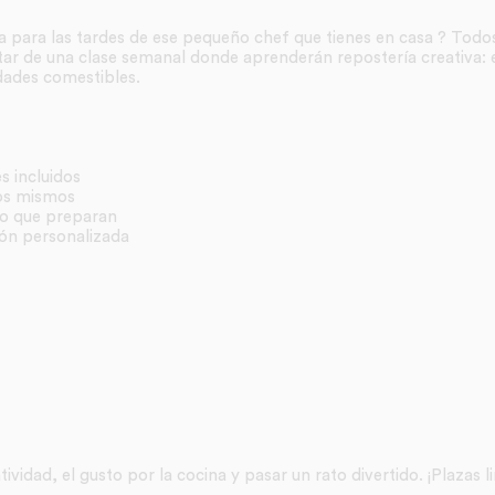
ida para las tardes de ese pequeño chef que tienes en casa ? Todo
utar de una clase semanal donde aprenderán repostería creativa: 
dades comestibles.
s incluidos
los mismos
lo que preparan
ón personalizada
tividad, el gusto por la cocina y pasar un rato divertido. ¡Plazas 