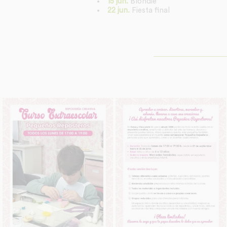
15 jun.
Blondie
22 jun.
Fiesta final