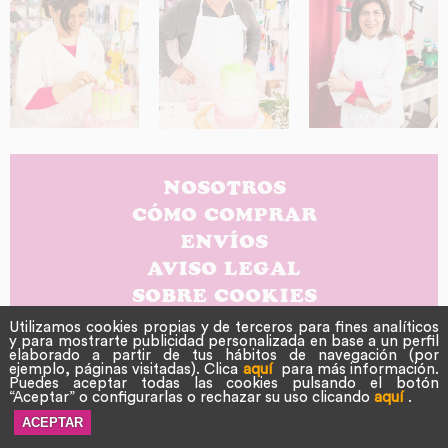
NOSOTROS
CÓMO COMPRAR
ENVÍOS
AVISO LEGAL
SOBRE COOKIES
POLÍTICA DE PRIVACIDAD
Utilizamos cookies propias y de terceros para fines analíticos
y para mostrarte publicidad personalizada en base a un perfil
CONTACTO
elaborado a partir de tus hábitos de navegación (por
ejemplo, páginas visitadas). Clica
aquí
para más información.
Puedes aceptar todas las cookies pulsando el botón
“Aceptar” o configurarlas o rechazar su uso clicando
aquí
.
Copyright © 2026 Fresa y chocolate. Todos los derechos
reservados. Powered by
nopCommerce