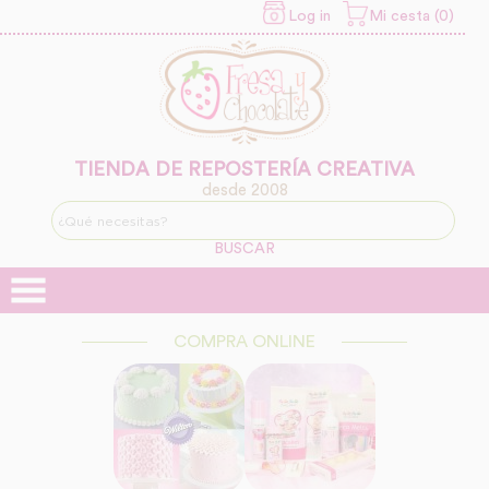
Log in
Mi cesta (0)
INFORMACION SOBRE LA
PROTECCIÓN DE TUS
DATOS
Responsable:
Finalidad:
TIENDA DE REPOSTERÍA CREATIVA
desde 2008
Legitimación:
BUSCAR
Destinatarios:
COMPRA ONLINE
Derechos: