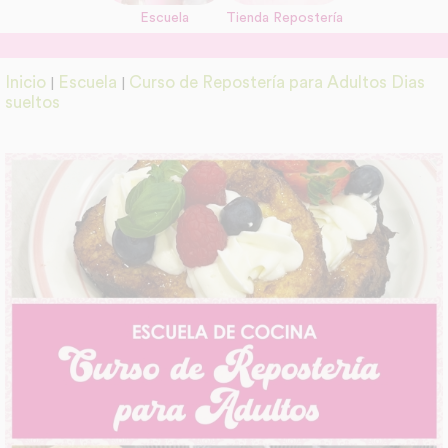
Escuela
Tienda Repostería
link
Información adicional
Inicio
Escuela
Curso de Repostería para Adultos Dias
|
|
link
sueltos