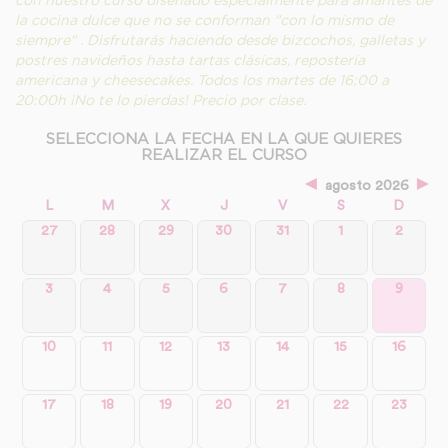
la cocina dulce que no se conforman "con lo mismo de
siempre" . Disfrutarás haciendo desde bizcochos, galletas y
postres navideños hasta tartas clásicas, repostería
americana y cheesecakes. Todos los martes de 16:00 a
20:00h ¡No te lo pierdas! Precio por clase.
SELECCIONA LA FECHA EN LA QUE QUIERES
REALIZAR EL CURSO
◄
►
agosto 2026
L
M
X
J
V
S
D
27
28
29
30
31
1
2
3
4
5
6
7
8
9
10
11
12
13
14
15
16
17
18
19
20
21
22
23