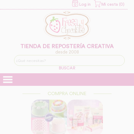
Log in
Mi cesta (0)
INFORMACION SOBRE LA
PROTECCIÓN DE TUS
DATOS
Responsable:
Finalidad:
TIENDA DE REPOSTERÍA CREATIVA
desde 2008
Legitimación:
BUSCAR
Destinatarios:
COMPRA ONLINE
Derechos: