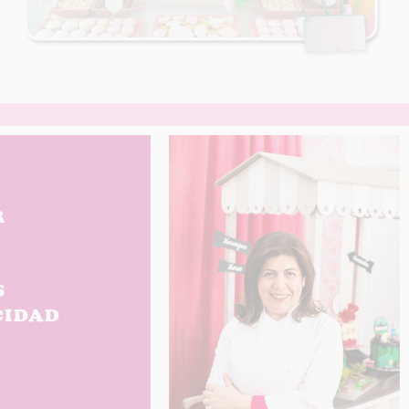
R
S
CIDAD