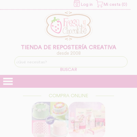
Log in
Mi cesta (0)
INFORMACION SOBRE LA
PROTECCIÓN DE TUS
DATOS
Responsable:
Finalidad:
TIENDA DE REPOSTERÍA CREATIVA
desde 2008
Legitimación:
BUSCAR
Destinatarios:
COMPRA ONLINE
Derechos: