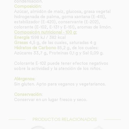
condensación.
Composición
:
Azúcar, almidón de maíz, glucosa, grasa vegetal
hidrogenada de palma, goma xantana (E-415),
estabilizador (E-420), conservante (E-202),
colorante (E-102, E-131 y E-151), aromas de limón.
Composicón nutricional - 100 g:
Energía
1598 kJ / 382 kcal
Grasas
4,5 g, de las cuales, saturadas 4 g
Hidratos de Carbono
85,2 g, de los cuales:
Azúcares 33,7 g, Proteínas 0,1 g y Sal 0,09 g.
Colorante E-102 puede tener efectos negativos
sobre la actividad y la atención de los niños.
Alérgenos
:
Sin gluten. Apto para veganos y vegetarianos.
Conservación
:
Conservar en un lugar fresco y seco.
PRODUCTOS RELACIONADOS