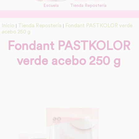
Escuela
Tienda Repostería
link
Información adicional
Inicio
Tienda Repostería
Fondant PASTKOLOR verde
|
|
link
acebo 250 g
Fondant PASTKOLOR
verde acebo 250 g