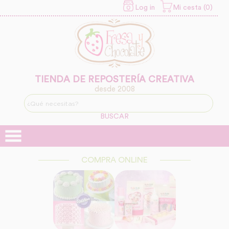
Log in
Mi cesta (0)
INFORMACION SOBRE LA
PROTECCIÓN DE TUS
DATOS
Responsable:
Finalidad:
TIENDA DE REPOSTERÍA CREATIVA
desde 2008
Legitimación:
BUSCAR
Destinatarios:
COMPRA ONLINE
Derechos: