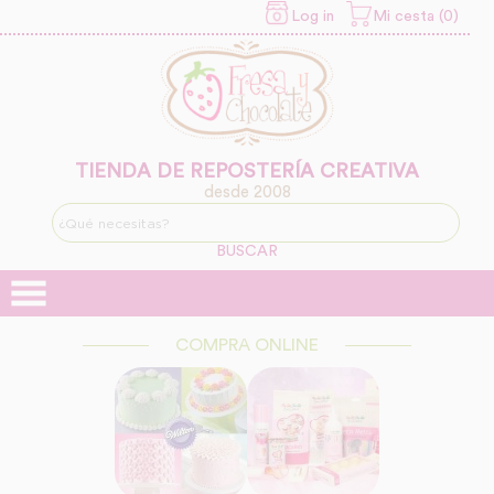
Log in
Mi cesta (0)
INFORMACION SOBRE LA
PROTECCIÓN DE TUS
DATOS
Responsable:
Finalidad:
TIENDA DE REPOSTERÍA CREATIVA
desde 2008
Legitimación:
BUSCAR
Destinatarios:
COMPRA ONLINE
Derechos: