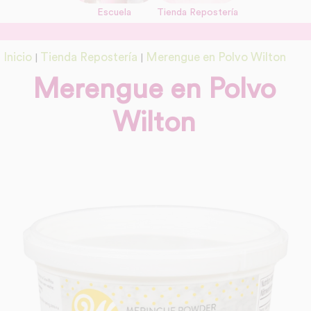
Escuela
Tienda Repostería
link
Información adicional
Inicio
Tienda Repostería
Merengue en Polvo Wilton
|
|
link
Merengue en Polvo
Wilton