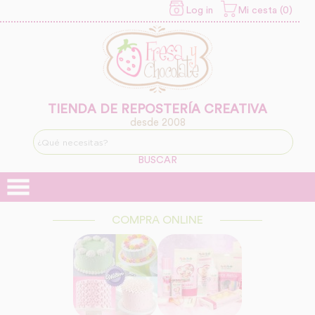
Log in
Mi cesta (0)
INFORMACION SOBRE LA PROTECCIÓN DE TUS DATOS
Responsable:
Finalidad:
Legitimación:
Destinatarios:
TIENDA DE REPOSTERÍA CREATIVA
desde 2008
Derechos:
link
Información adicional
link
BUSCAR
COMPRA ONLINE