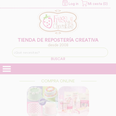
Log in
Mi cesta (0)
INFORMACION SOBRE LA
PROTECCIÓN DE TUS
DATOS
Responsable:
Finalidad:
TIENDA DE REPOSTERÍA CREATIVA
desde 2008
Legitimación:
BUSCAR
Destinatarios:
COMPRA ONLINE
Derechos: