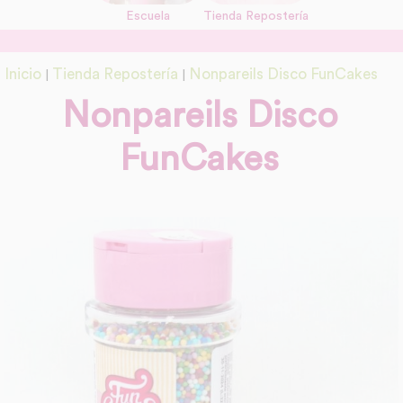
Escuela
Tienda Repostería
link
Información adicional
Inicio
Tienda Repostería
Nonpareils Disco FunCakes
|
|
link
Nonpareils Disco
FunCakes