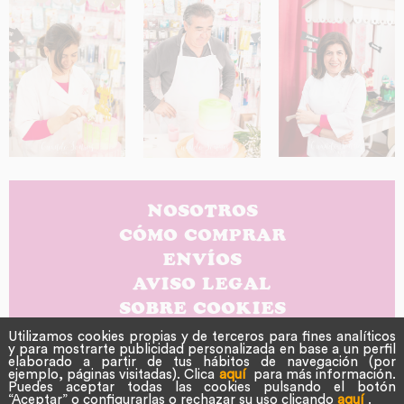
NOSOTROS
CÓMO COMPRAR
ENVÍOS
AVISO LEGAL
SOBRE COOKIES
POLÍTICA DE PRIVACIDAD
Utilizamos cookies propias y de terceros para fines analíticos
y para mostrarte publicidad personalizada en base a un perfil
CONTACTO
elaborado a partir de tus hábitos de navegación (por
ejemplo, páginas visitadas). Clica
aquí
para más información.
Puedes aceptar todas las cookies pulsando el botón
“Aceptar” o configurarlas o rechazar su uso clicando
aquí
.