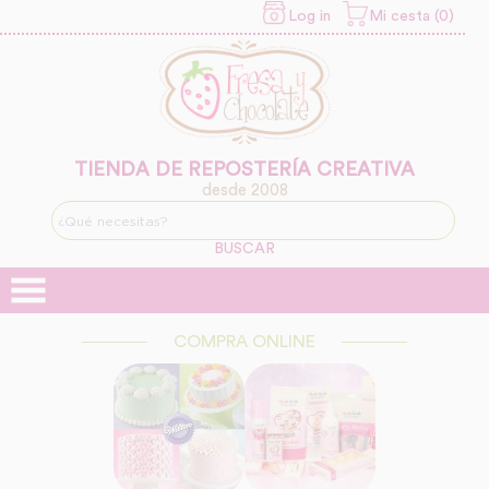
Log in
Mi cesta (0)
INFORMACION SOBRE LA
PROTECCIÓN DE TUS
DATOS
Responsable:
Finalidad:
TIENDA DE REPOSTERÍA CREATIVA
desde 2008
Legitimación:
BUSCAR
Destinatarios:
COMPRA ONLINE
Derechos: