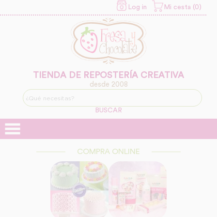
Log in
Mi cesta (0)
INFORMACION SOBRE LA
PROTECCIÓN DE TUS
DATOS
Responsable:
Finalidad:
TIENDA DE REPOSTERÍA CREATIVA
desde 2008
Legitimación:
BUSCAR
Destinatarios:
COMPRA ONLINE
Derechos: