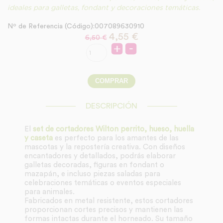
ideales para galletas, fondant y decoraciones temáticas.
Nº de Referencia (Código):007089630910
4,55
€
6,50 €
DESCRIPCIÓN
El
set de cortadores Wilton perrito, hueso, huella
y caseta
es perfecto para los amantes de las
mascotas y la repostería creativa. Con diseños
encantadores y detallados, podrás elaborar
galletas decoradas, figuras en fondant o
mazapán, e incluso piezas saladas para
celebraciones temáticas o eventos especiales
para animales.
Fabricados en metal resistente, estos cortadores
proporcionan cortes precisos y mantienen las
formas intactas durante el horneado. Su tamaño