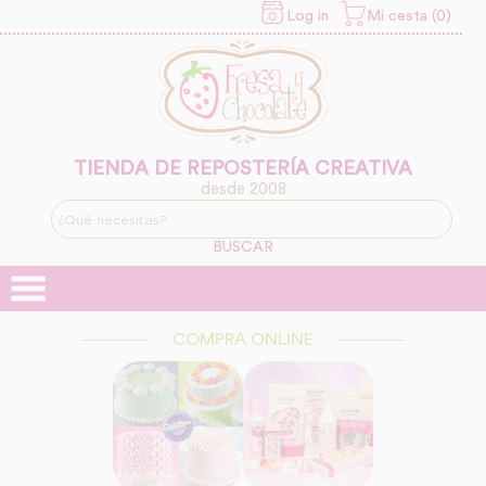
Log in
Mi cesta (0)
INFORMACION SOBRE LA
PROTECCIÓN DE TUS
DATOS
Responsable:
Finalidad:
TIENDA DE REPOSTERÍA CREATIVA
desde 2008
Legitimación:
BUSCAR
Destinatarios:
COMPRA ONLINE
Derechos: