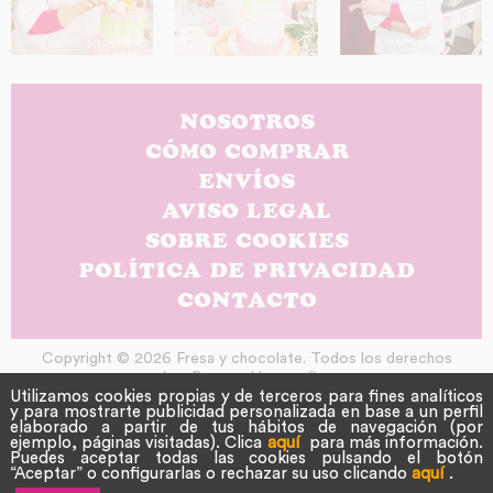
NOSOTROS
CÓMO COMPRAR
ENVÍOS
AVISO LEGAL
SOBRE COOKIES
POLÍTICA DE PRIVACIDAD
CONTACTO
Copyright © 2026 Fresa y chocolate. Todos los derechos
reservados. Powered by
nopCommerce
Utilizamos cookies propias y de terceros para fines analíticos
y para mostrarte publicidad personalizada en base a un perfil
elaborado a partir de tus hábitos de navegación (por
ejemplo, páginas visitadas). Clica
aquí
para más información.
Puedes aceptar todas las cookies pulsando el botón
“Aceptar” o configurarlas o rechazar su uso clicando
aquí
.