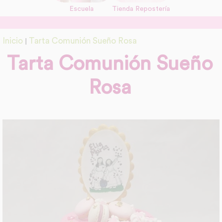
Escuela
Tienda Repostería
link
Información adicional
Inicio
Tarta Comunión Sueño Rosa
|
link
Tarta Comunión Sueño
Rosa