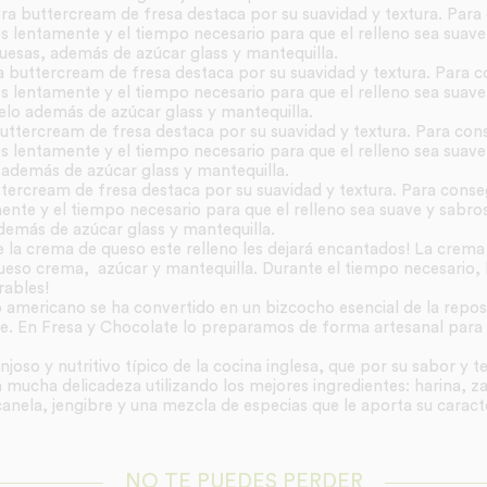
tra buttercream de fresa destaca por su suavidad y textura. Para 
 lentamente y el tiempo necesario para que el relleno sea suave
uesas, además de azúcar glass y mantequilla.
a buttercream de fresa destaca por su suavidad y textura. Para co
 lentamente y el tiempo necesario para que el relleno sea suave
elo además de azúcar glass y mantequilla.
uttercream de fresa destaca por su suavidad y textura. Para cons
 lentamente y el tiempo necesario para que el relleno sea suave
a además de azúcar glass y mantequilla.
ttercream de fresa destaca por su suavidad y textura. Para conseg
nte y el tiempo necesario para que el relleno sea suave y sabros
demás de azúcar glass y mantequilla.
e la crema de queso este relleno les dejará encantados! La crema
s queso crema, azúcar y mantequilla. Durante el tiempo necesario,
rables!
americano se ha convertido en un bizcocho esencial de la reposte
e. En Fresa y Chocolate lo preparamos de forma artesanal para c
joso y nutritivo típico de la cocina inglesa, que por su sabor y te
ucha delicadeza utilizando los mejores ingredientes: harina, za
canela, jengibre y una mezcla de especias que le aporta su caract
NO TE PUEDES PERDER