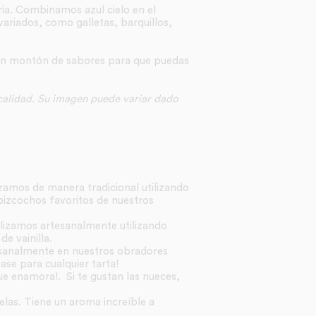
ria. Combinamos azul cielo en el
ariados, como galletas, barquillos,
 un montón de sabores para que puedas
 calidad. Su imagen puede variar dado
izamos de manera tradicional utilizando
 bizcochos favoritos de nuestros
ealizamos artesanalmente utilizando
e vainilla.
esanalmente en nuestros obradores
se para cualquier tarta!
ue enamora!. Si te gustan las nueces,
elas. Tiene un aroma increíble a