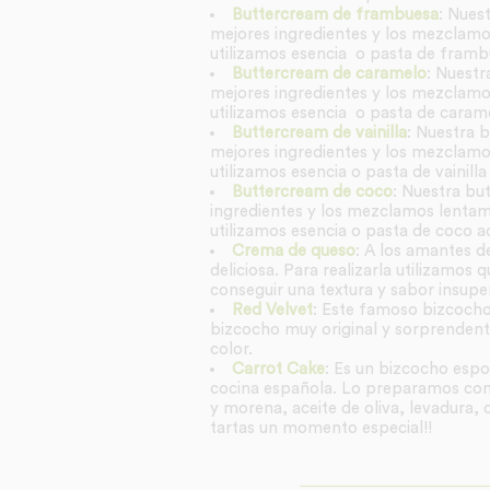
Buttercream de frambuesa
: Nues
mejores ingredientes y los mezclamos
utilizamos esencia o pasta de framb
Buttercream de caramelo
: Nuestr
mejores ingredientes y los mezclamos
utilizamos esencia o pasta de caram
Buttercream de vainilla
: Nuestra b
mejores ingredientes y los mezclamos
utilizamos esencia o pasta de vainill
Buttercream de coco
: Nuestra bu
ingredientes y los mezclamos lentame
utilizamos esencia o pasta de coco a
Crema de queso
: A los amantes d
deliciosa. Para realizarla utilizamo
conseguir una textura y sabor insupe
Red Velvet
: Este famoso bizcocho 
bizcocho muy original y sorprendent
color.
Carrot Cake
: Es un bizcocho espon
cocina española. Lo preparamos con m
y morena, aceite de oliva, levadura, 
tartas un momento especial!!