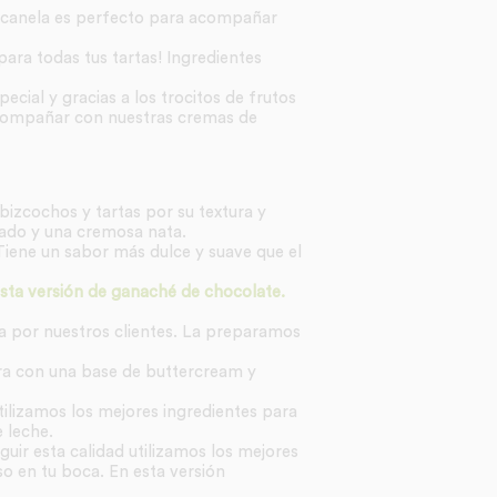
 canela es perfecto para acompañar
para todas tus tartas! Ingredientes
ecial y gracias a los trocitos de frutos
compañar con nuestras cremas de
bizcochos y tartas por su textura y
ado y una cremosa nata.
Tiene un sabor más dulce y suave que el
esta versión de ganaché de chocolate.
a por nuestros clientes. La preparamos
ara con una base de buttercream y
Utilizamos los mejores ingredientes para
 leche.
uir esta calidad utilizamos los mejores
o en tu boca. En esta versión