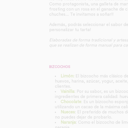
Como protagonista, una galleta de mante
frosting con un rosa en el ganache de c
chuches... Te invitamos a soñar!!
Además, podrás seleccionar el sabor d
personalizar tu tarta!
Elaboradas de forma tradicional y artesa
que se realizan de forma manual para cad
BIZCOCHOS
Limón:
El bizcocho más clásico de
huevos, harina, azúcar, yogur, aceite
clientes.
Vainilla
: Por su sabor, es un bizco
ingredientes de primera calidad: huevo
Chocolate
: Es un bizcocho espon
utilizando un cacao de la máxima cal
Nueces
: El preferido de muchos de
no puedes dejar de probarlo.
Naranja
: Como el bizcocho de limó
naranja.