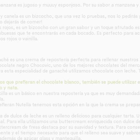
anzana es jugoso y muuuy esponjoso. Por su sabor a manzana y
 y canela es un bizcocho, que una vez lo pruebas, nos lo pedirás 
o dejarás de comer!
s rojos, es un bizcocho con un gran sabor y un toque afrutado esp
buesas que te encontrarás en cada bocado. Es perfecto para a
 rojos o vainilla.
aché es una crema de repostería perfecta para rellenar nuestros 
ocolate negro Chocovic, uno de los mejores chocolates del merc
ra esta especialidad de ganaché utilizamos chocolate con leche. 
s que prefieran el chocolate blanco, también se puede utilizar 
 y nata.
cilla es un básico en nuestra repostería ya que es muy demandad
a.
refieran Nutella tenemos esta opción en la que la crema se prep
a de dulce de leche es un relleno delicioso para cualquier tarta. 
al. Para ella utilizamos una buttercream enriquecida con dulce de
ttercream de fresa destaca por su suavidad y textura. Para conseg
nte y el tiempo necesario para que el relleno sea suave y sabros
 además de azúcar glass y mantequilla.