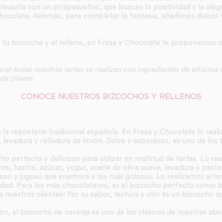
quilla con un atrapasueños, que buscan la positividad y la aleg
hocolate. Además, para completar la fantasia, añadimos dulces v
e tu bizcocho y el relleno, en Fresa y Chocolate te proponemos
nal todas nuestras tartas se realizan con ingredientes de altísima
a cliente.
CONOCE NUESTROS BIZCOCHOS Y RELLENOS
 la repostería tradicional española. En Fresa y Chocolate lo real
, levadura y ralladura de limón. Dulce y esponjoso, es uno de los
cho perfecto y delicioso para utilizar en multitud de tartas. Lo r
s, harina, azúcar, yogur, aceite de oliva suave, levadura y pasta d
joso y jugoso que enamora a los más golosos. Lo realizamos art
idad. Para los más chocolateros, es el bizcocho perfecto como ba
 nuestros clientes! Por su sabor, textura y olor es un bizcocho q
n, el bizcocho de naranja es uno de los clásicos de nuestras abu