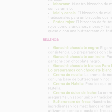
Manzana
: Nuestro bizcocho de m
con caramelo.
Miel y canela
: El bizcocho de miel
tradicionales para un bizcocho que n
Frutos rojos
: El bizcocho de fruto
rojos como arándanos, moras y fram
queso o con una buttercream de frutos
RELLENOS:
Ganaché chocolate negro
: El gan
consistencia. Lo preparamos con ch
Ganaché chocolate con leche
: Pa
ganaché con chocolate negro.
Ganaché chocolate blanco: Para lo
Lo preparamos con chocolate blanco
Crema de nocilla
: La crema de no
con una base de buttercream y nocill
Crema de Nutella
: Para los que p
Nutella.
Crema de dulce de leche
: La crem
asegurarte un sabor único y tradicion
Buttercream de fresa
: Nuestra bu
ingredientes y los mezclamos lentame
utilizamos esencia o pasta de fresas