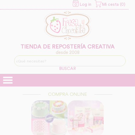
Log in
Mi cesta (0)
INFORMACION SOBRE LA
PROTECCIÓN DE TUS
DATOS
Responsable:
Finalidad:
TIENDA DE REPOSTERÍA CREATIVA
desde 2008
Legitimación:
BUSCAR
Destinatarios:
COMPRA ONLINE
Derechos: