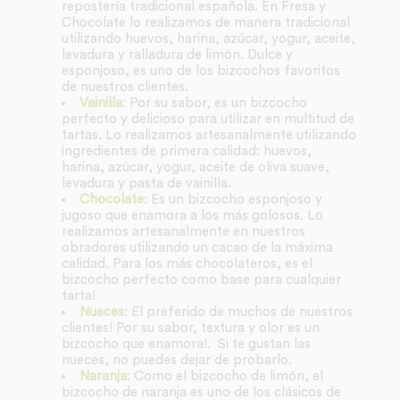
repostería tradicional española. En Fresa y
Chocolate lo realizamos de manera tradicional
utilizando huevos, harina, azúcar, yogur, aceite,
levadura y ralladura de limón. Dulce y
esponjoso, es uno de los bizcochos favoritos
de nuestros clientes.
Vainilla
: Por su sabor, es un bizcocho
perfecto y delicioso para utilizar en multitud de
tartas. Lo realizamos artesanalmente utilizando
ingredientes de primera calidad: huevos,
harina, azúcar, yogur, aceite de oliva suave,
levadura y pasta de vainilla.
Chocolate
: Es un bizcocho esponjoso y
jugoso que enamora a los más golosos. Lo
realizamos artesanalmente en nuestros
obradores utilizando un cacao de la máxima
calidad. Para los más chocolateros, es el
bizcocho perfecto como base para cualquier
tarta!
Nueces
: El preferido de muchos de nuestros
clientes! Por su sabor, textura y olor es un
bizcocho que enamora!. Si te gustan las
nueces, no puedes dejar de probarlo.
Naranja
: Como el bizcocho de limón, el
bizcocho de naranja es uno de los clásicos de