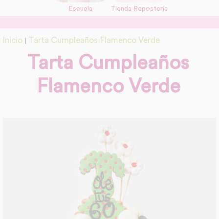
Escuela
Tienda Repostería
link
Información adicional
Inicio
Tarta Cumpleaños Flamenco Verde
|
link
Tarta Cumpleaños
Flamenco Verde