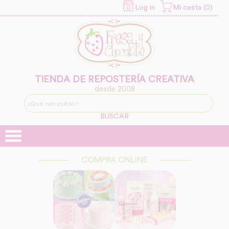
Log in
Mi cesta (0)
INFORMACION SOBRE LA
PROTECCIÓN DE TUS
DATOS
Responsable:
Finalidad:
TIENDA DE REPOSTERÍA CREATIVA
desde 2008
Legitimación:
BUSCAR
Destinatarios:
COMPRA ONLINE
Derechos: