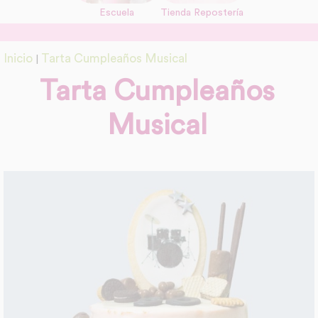
Escuela
Tienda Repostería
link
Información adicional
Inicio
Tarta Cumpleaños Musical
|
link
Tarta Cumpleaños
Musical