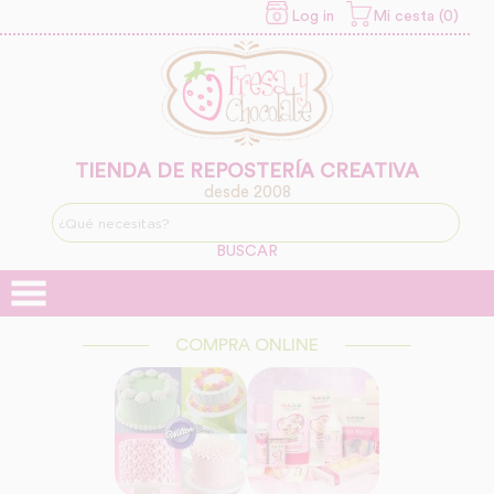
Log in
Mi cesta (0)
INFORMACION SOBRE LA
PROTECCIÓN DE TUS
DATOS
Responsable:
Finalidad:
TIENDA DE REPOSTERÍA CREATIVA
desde 2008
Legitimación:
BUSCAR
Destinatarios:
COMPRA ONLINE
Derechos: