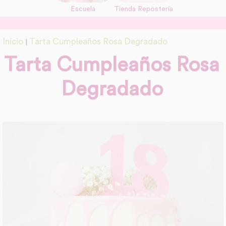
Escuela
Tienda Repostería
link
Información adicional
Inicio
Tarta Cumpleaños Rosa Degradado
|
link
Tarta Cumpleaños Rosa
Degradado