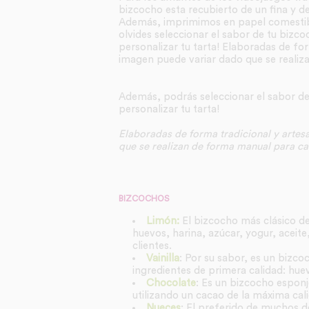
bizcocho esta recubierto de un fina y 
Además, imprimimos en papel comestibl
olvides seleccionar el sabor de tu biz
personalizar tu tarta! Elaboradas de for
imagen puede variar dado que se realiz
Además, podrás seleccionar el sabor d
personalizar tu tarta!
Elaboradas de forma tradicional y artesa
que se realizan de forma manual para cad
BIZCOCHOS
Limón:
El bizcocho más clásico de
huevos, harina, azúcar, yogur, aceite
clientes.
Vainilla
: Por su sabor, es un bizco
ingredientes de primera calidad: huevo
Chocolate
: Es un bizcocho espon
utilizando un cacao de la máxima cal
Nueces
: El preferido de muchos de