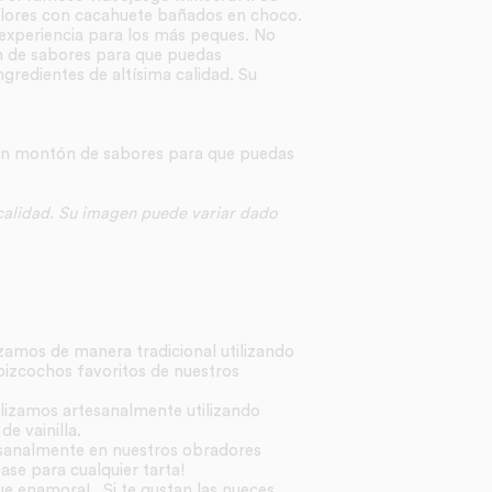
colores con cacahuete bañados en choco.
xperiencia para los más peques. No
ón de sabores para que puedas
ngredientes de altísima calidad. Su
 un montón de sabores para que puedas
 calidad. Su imagen puede variar dado
izamos de manera tradicional utilizando
 bizcochos favoritos de nuestros
ealizamos artesanalmente utilizando
e vainilla.
esanalmente en nuestros obradores
se para cualquier tarta!
ue enamora!. Si te gustan las nueces,