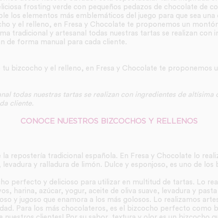
deliciosa frosting verde con pequeños pedazos de chocolate de 
e los elementos más emblemáticos del juego para que sea una e
cocho y el relleno, en Fresa y Chocolate te proponemos un mont
ma tradicional y artesanal todas nuestras tartas se realizan con i
an de forma manual para cada cliente.
e tu bizcocho y el relleno, en Fresa y Chocolate te proponemos
nal todas nuestras tartas se realizan con ingredientes de altísima
a cliente.
CONOCE NUESTROS BIZCOCHOS Y RELLENOS
 la repostería tradicional española. En Fresa y Chocolate lo real
, levadura y ralladura de limón. Dulce y esponjoso, es uno de los
cho perfecto y delicioso para utilizar en multitud de tartas. Lo r
s, harina, azúcar, yogur, aceite de oliva suave, levadura y pasta d
joso y jugoso que enamora a los más golosos. Lo realizamos art
idad. Para los más chocolateros, es el bizcocho perfecto como ba
 nuestros clientes! Por su sabor, textura y olor es un bizcocho q