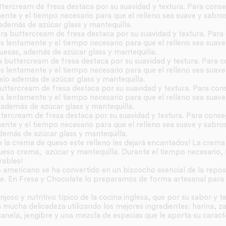
ttercream de fresa destaca por su suavidad y textura. Para conseg
nte y el tiempo necesario para que el relleno sea suave y sabros
 además de azúcar glass y mantequilla.
tra buttercream de fresa destaca por su suavidad y textura. Para 
 lentamente y el tiempo necesario para que el relleno sea suave
uesas, además de azúcar glass y mantequilla.
a buttercream de fresa destaca por su suavidad y textura. Para co
 lentamente y el tiempo necesario para que el relleno sea suave
elo además de azúcar glass y mantequilla.
uttercream de fresa destaca por su suavidad y textura. Para cons
 lentamente y el tiempo necesario para que el relleno sea suave
a además de azúcar glass y mantequilla.
ttercream de fresa destaca por su suavidad y textura. Para conseg
nte y el tiempo necesario para que el relleno sea suave y sabros
demás de azúcar glass y mantequilla.
e la crema de queso este relleno les dejará encantados! La crema
s queso crema, azúcar y mantequilla. Durante el tiempo necesario,
rables!
americano se ha convertido en un bizcocho esencial de la reposte
e. En Fresa y Chocolate lo preparamos de forma artesanal para c
joso y nutritivo típico de la cocina inglesa, que por su sabor y te
ucha delicadeza utilizando los mejores ingredientes: harina, za
canela, jengibre y una mezcla de especias que le aporta su caract