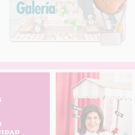
R
S
CIDAD