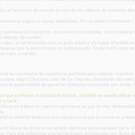
n, el bizcocho de naranja es uno de los clásicos de nuestras abu
anzana es jugoso y muuuy esponjoso. Por su sabor a manzana y
 y canela es un bizcocho, que una vez lo pruebas, nos lo pedirás 
o dejarás de comer!
s rojos, es un bizcocho con un gran sabor y un toque afrutado esp
buesas que te encontrarás en cada bocado. Es perfecto para a
 rojos o vainilla.
aché es una crema de repostería perfecta para rellenar nuestros 
ocolate negro Chocovic, uno de los mejores chocolates del merc
ra esta especialidad de ganaché utilizamos chocolate con leche. 
s que prefieran el chocolate blanco, también se puede utilizar 
 y nata.
cilla es un básico en nuestra repostería ya que es muy demandad
a.
refieran Nutella tenemos esta opción en la que la crema se prep
a de dulce de leche es un relleno delicioso para cualquier tarta. 
al. Para ella utilizamos una buttercream enriquecida con dulce de