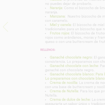
no puedes dejar de probarlo.
Naranja
: Como el bizcocho de limó
naranja.
Manzana
: Nuestro bizcocho de m
con caramelo.
Miel y canela
: El bizcocho de miel
tradicionales para un bizcocho que n
Frutos rojos
: El bizcocho de fruto
rojos como arándanos, moras y fram
queso o con una buttercream de frutos
RELLENOS:
Ganaché chocolate negro
: El gan
consistencia. Lo preparamos con ch
Ganaché chocolate con leche
: Pa
ganaché con chocolate negro.
Ganaché chocolate blanco: Para lo
Lo preparamos con chocolate blanco
Crema de nocilla
: La crema de no
con una base de buttercream y nocill
Crema de Nutella
: Para los que p
Nutella.
Crema de dulce de leche
: La crem
asegurarte un sabor único y tradicion