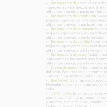
Buttercream de fresa
: Nuestra bu
ingredientes y los mezclamos lentame
utilizamos esencia o pasta de fresas
Buttercream de frambuesa
: Nues
mejores ingredientes y los mezclamos
utilizamos esencia o pasta de framb
Buttercream de caramelo
: Nuestr
mejores ingredientes y los mezclamos
utilizamos esencia o pasta de caram
Buttercream de vainilla
: Nuestra b
mejores ingredientes y los mezclamos
utilizamos esencia o pasta de vainill
Buttercream de coco
: Nuestra bu
ingredientes y los mezclamos lentame
utilizamos esencia o pasta de coco a
Crema de queso
: A los amantes d
deliciosa. Para realizarla utilizamo
conseguir una textura y sabor insupe
Red Velvet
: Este famoso bizcocho 
bizcocho muy original y sorprendent
color.
Carrot Cake
: Es un bizcocho espon
cocina española. Lo preparamos con m
y morena, aceite de oliva, levadura, 
tartas un momento especial!!