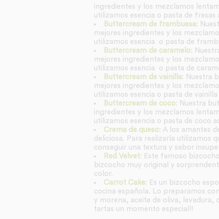
ingredientes y los mezclamos lentame
utilizamos esencia o pasta de fresas
Buttercream de frambuesa
: Nues
mejores ingredientes y los mezclamos
utilizamos esencia o pasta de framb
Buttercream de caramelo
: Nuestr
mejores ingredientes y los mezclamos
utilizamos esencia o pasta de caram
Buttercream de vainilla
: Nuestra b
mejores ingredientes y los mezclamos
utilizamos esencia o pasta de vainill
Buttercream de coco
: Nuestra bu
ingredientes y los mezclamos lentame
utilizamos esencia o pasta de coco a
Crema de queso
: A los amantes d
deliciosa. Para realizarla utilizamo
conseguir una textura y sabor insupe
Red Velvet
: Este famoso bizcocho 
bizcocho muy original y sorprendent
color.
Carrot Cake
: Es un bizcocho espon
cocina española. Lo preparamos con m
y morena, aceite de oliva, levadura, 
tartas un momento especial!!