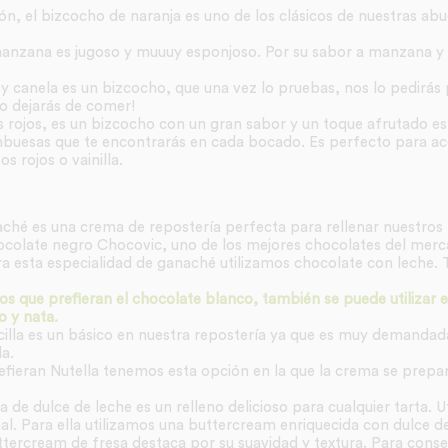
n, el bizcocho de naranja es uno de los clásicos de nuestras abu
anzana es jugoso y muuuy esponjoso. Por su sabor a manzana y
 y canela es un bizcocho, que una vez lo pruebas, nos lo pedirás 
o dejarás de comer!
s rojos, es un bizcocho con un gran sabor y un toque afrutado esp
buesas que te encontrarás en cada bocado. Es perfecto para a
 rojos o vainilla.
aché es una crema de repostería perfecta para rellenar nuestros 
ocolate negro Chocovic, uno de los mejores chocolates del merc
ra esta especialidad de ganaché utilizamos chocolate con leche. 
s que prefieran el chocolate blanco, también se puede utilizar 
 y nata.
cilla es un básico en nuestra repostería ya que es muy demandad
a.
refieran Nutella tenemos esta opción en la que la crema se prep
a de dulce de leche es un relleno delicioso para cualquier tarta. 
al. Para ella utilizamos una buttercream enriquecida con dulce de
ttercream de fresa destaca por su suavidad y textura. Para conseg