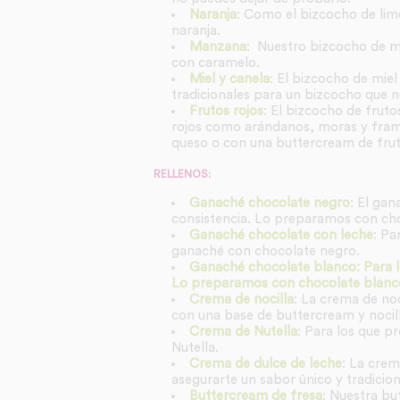
Naranja
: Como el bizcocho de limó
naranja.
Manzana
: Nuestro bizcocho de m
con caramelo.
Miel y canela
: El bizcocho de miel
tradicionales para un bizcocho que n
Frutos rojos
: El bizcocho de fruto
rojos como arándanos, moras y fram
queso o con una buttercream de frutos
RELLENOS:
Ganaché chocolate negro
: El gan
consistencia. Lo preparamos con ch
Ganaché chocolate con leche
: Pa
ganaché con chocolate negro.
Ganaché chocolate blanco: Para lo
Lo preparamos con chocolate blanco
Crema de nocilla
: La crema de no
con una base de buttercream y nocill
Crema de Nutella
: Para los que p
Nutella.
Crema de dulce de leche
: La crem
asegurarte un sabor único y tradicion
Buttercream de fresa
: Nuestra bu