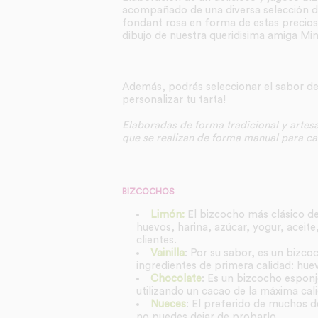
acompañado de una diversa selección de
fondant rosa en forma de estas preciosa
dibujo de nuestra queridisima amiga Min
Además, podrás seleccionar el sabor d
personalizar tu tarta!
Elaboradas de forma tradicional y artesa
que se realizan de forma manual para cad
BIZCOCHOS
Limón:
El bizcocho más clásico de
huevos, harina, azúcar, yogur, aceite
clientes.
Vainilla
: Por su sabor, es un bizco
ingredientes de primera calidad: huevo
Chocolate
: Es un bizcocho espon
utilizando un cacao de la máxima cal
Nueces
: El preferido de muchos de
no puedes dejar de probarlo.