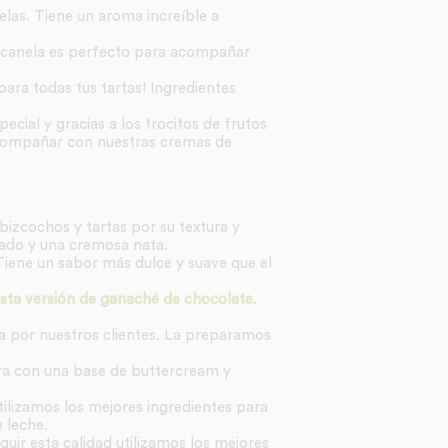
elas. Tiene un aroma increíble a
 canela es perfecto para acompañar
para todas tus tartas! Ingredientes
ecial y gracias a los trocitos de frutos
compañar con nuestras cremas de
bizcochos y tartas por su textura y
ado y una cremosa nata.
Tiene un sabor más dulce y suave que el
esta versión de ganaché de chocolate.
a por nuestros clientes. La preparamos
ara con una base de buttercream y
Utilizamos los mejores ingredientes para
 leche.
uir esta calidad utilizamos los mejores