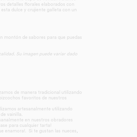
s detalles florales elaborados con
sta dulce y crujiente galleta con un
 un montón de sabores para que puedas
 calidad. Su imagen puede variar dado
izamos de manera tradicional utilizando
 bizcochos favoritos de nuestros
ealizamos artesanalmente utilizando
e vainilla.
esanalmente en nuestros obradores
se para cualquier tarta!
ue enamora!. Si te gustan las nueces,