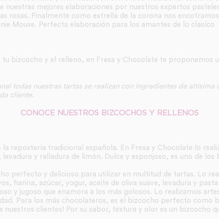
 nuestras mejores elaboraciones por nuestros expertos pastelero
s rosas. Finalmente como estrella de la corona nos encotramos e
nie Mouse. Perfecta elaboración para los amantes de lo clasíco
e tu bizcocho y el relleno, en Fresa y Chocolate te proponemos
nal todas nuestras tartas se realizan con ingredientes de altísima
a cliente.
CONOCE NUESTROS BIZCOCHOS Y RELLENOS
 la repostería tradicional española. En Fresa y Chocolate lo real
, levadura y ralladura de limón. Dulce y esponjoso, es uno de los
cho perfecto y delicioso para utilizar en multitud de tartas. Lo r
s, harina, azúcar, yogur, aceite de oliva suave, levadura y pasta d
joso y jugoso que enamora a los más golosos. Lo realizamos art
idad. Para los más chocolateros, es el bizcocho perfecto como ba
 nuestros clientes! Por su sabor, textura y olor es un bizcocho q