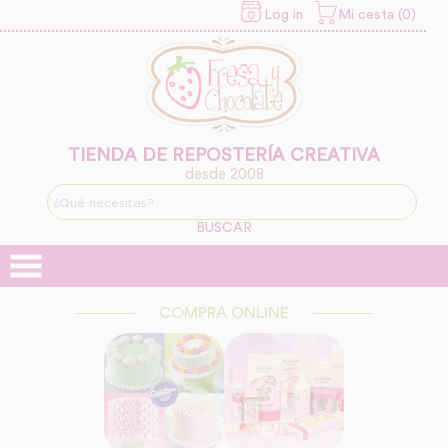
Log in
Mi cesta (0)
INFORMACION SOBRE LA
PROTECCIÓN DE TUS
DATOS
Responsable:
Finalidad:
TIENDA DE REPOSTERÍA CREATIVA
desde 2008
Legitimación:
BUSCAR
Destinatarios:
COMPRA ONLINE
Derechos: