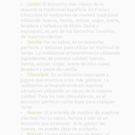
Limón:
El bizcocho más clásico de la
repostería tradicional española. En Fresa y
Chocolate lo realizamos de manera tradicional
utilizando huevos, harina, azúcar, yogur, aceite,
levadura y ralladura de limón. Dulce y
esponjoso, es uno de los bizcochos favoritos
de nuestros clientes.
Vainilla
: Por su sabor, es un bizcocho
perfecto y delicioso para utilizar en multitud de
tartas. Lo realizamos artesanalmente utilizando
ingredientes de primera calidad: huevos,
harina, azúcar, yogur, aceite de oliva suave,
levadura y pasta de vainilla.
Chocolate
: Es un bizcocho esponjoso y
jugoso que enamora a los más golosos. Lo
realizamos artesanalmente en nuestros
obradores utilizando un cacao de la máxima
calidad. Para los más chocolateros, es el
bizcocho perfecto como base para cualquier
tarta!
Nueces
: El preferido de muchos de nuestros
clientes! Por su sabor, textura y olor es un
bizcocho que enamora!. Si te gustan las
nueces, no puedes dejar de probarlo.
Naranja
: Como el bizcocho de limón, el