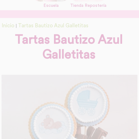
Escuela
Tienda Repostería
link
Información adicional
Inicio
Tartas Bautizo Azul Galletitas
|
link
Tartas Bautizo Azul
Galletitas